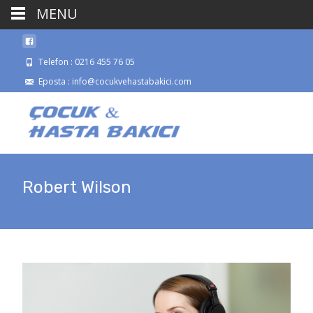
MENU
Telefon : 0216 455 76 05
Eposta : info@cocukvehastabakici.com
Robert Wilson