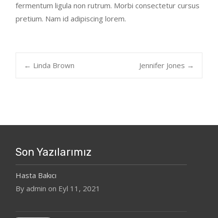
fermentum ligula non rutrum. Morbi consectetur cursus
pretium. Nam id adipiscing lorem.
Post
←
Linda Brown
Jennifer Jones
→
navigation
Son Yazılarımız
Hasta Bakıcı
By admin on Eyl 11, 2021