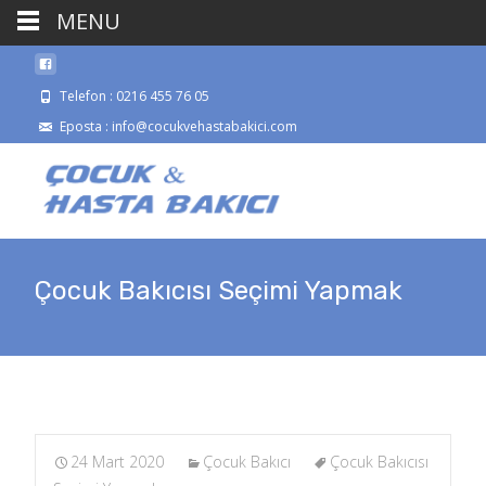
MENU
Telefon : 0216 455 76 05
Eposta : info@cocukvehastabakici.com
Çocuk Bakıcısı Seçimi Yapmak
24 Mart 2020
Çocuk Bakıcı
Çocuk Bakıcısı