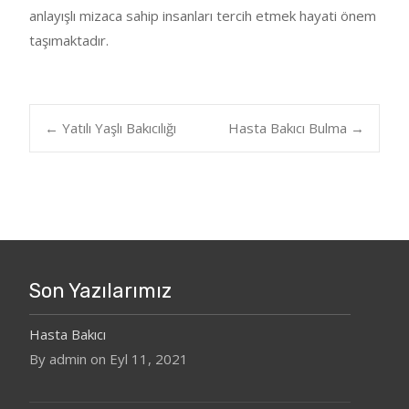
anlayışlı mizaca sahip insanları tercih etmek hayati önem
taşımaktadır.
Post
←
Yatılı Yaşlı Bakıcılığı
Hasta Bakıcı Bulma
→
navigation
Son Yazılarımız
Hasta Bakıcı
By admin on Eyl 11, 2021