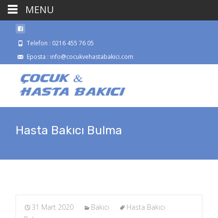
MENU
Telefon : 0216 455 76 05
Eposta : info@cocukvehastabakici.com
Hasta Bakıcı Bulma
31 Mart 2020
Bakıcı
Hasta Bakıcı