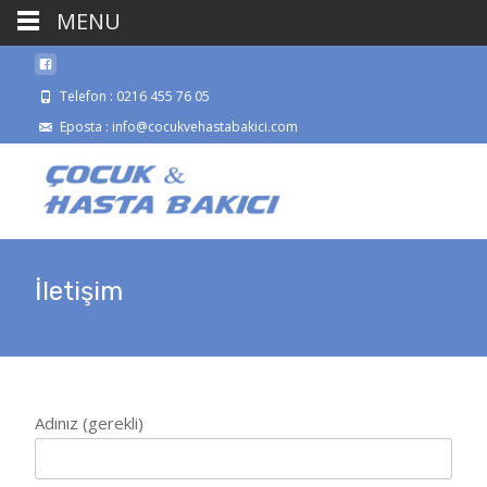
MENU
Telefon : 0216 455 76 05
Eposta : info@cocukvehastabakici.com
İletişim
Adınız (gerekli)