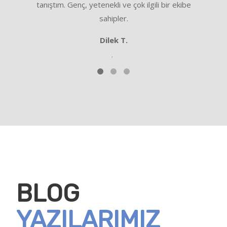
tanıştım. Genç, yetenekli ve çok ilgili bir ekibe
Garden
sahipler.
memn
Dilek T.
,
BLOG
YAZILARIMIZ