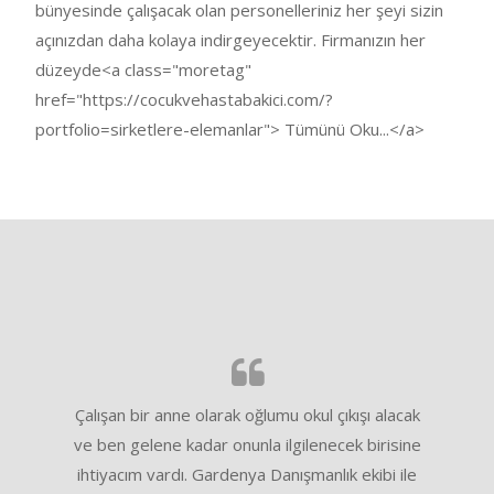
bünyesinde çalışacak olan personelleriniz her şeyi sizin
açınızdan daha kolaya indirgeyecektir. Firmanızın her
düzeyde<a class="moretag"
href="https://cocukvehastabakici.com/?
portfolio=sirketlere-elemanlar"> Tümünü Oku...</a>
Çalışan bir anne olarak oğlumu okul çıkışı alacak
Oğlum 
ve ben gelene kadar onunla ilgilenecek birisine
bakıcı de
ihtiyacım vardı. Gardenya Danışmanlık ekibi ile
bıkmışke