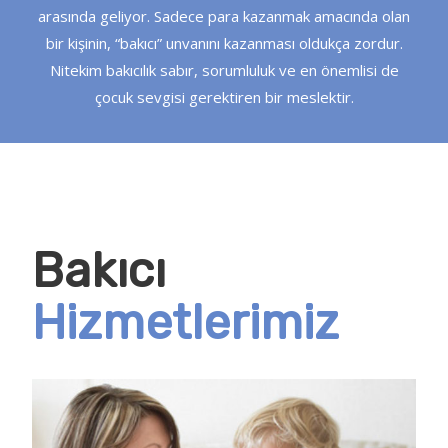
arasında geliyor. Sadece para kazanmak amacında olan
bir kişinin, “bakıcı” unvanını kazanması oldukça zordur.
Nitekim bakıcılık sabır, sorumluluk ve en önemlisi de
çocuk sevgisi gerektiren bir meslektir.
Bakıcı
Hizmetlerimiz