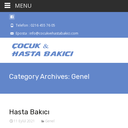
MENU
Telefon : 0216 455 76 05
Eposta : info@cocukvehastabakici.com
Category Archives: Genel
Hasta Bakıcı
11 Eylül 2021
Genel