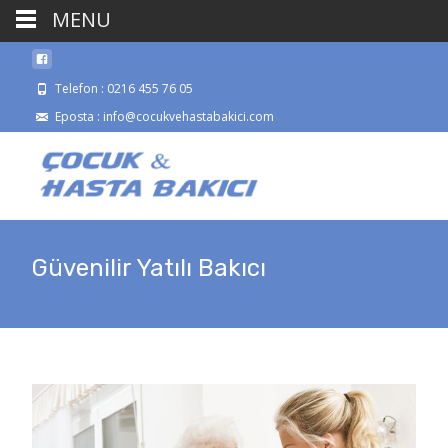
MENU
Telefon : 0216 455 76 05
Eposta : info@cocukvehastabakici.com
Güvenilir Yatılı Bakıcı