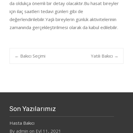
da oldukça önemli bir detay olacaktır.Bu hasat bireyler
için ilaç saatleri tedavi günleri gibi de
değerlendirilebilir.Yaşlı bireylerin günlük aktivitelerinin
zamanında gerçekleştirilmesi olarak da kabul edilebilir.
Post
←
Bakıcı Seçimi
Yatılı Bakıcı
→
navigation
Son Yazılarımız
Hasta Bakıcı
By admin on Eyl 11, 2021